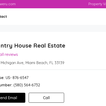
aweru.com
Property V
tact
ntry House Real Estate
all reviews
 Michigan Ave, Miami Beach, FL 33139
se:
US- 876-6547
Number:
(580) 564-6732
end Email
Call