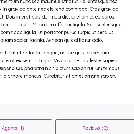
ermentum nunc sed maximus efficitur. Pellentesque nec
dio. In gravida ante nec eleifend commodo. Cras gravida
ut. Duis in erat quis dui imperdiet pretium et eu purus.
 tempor ligula. Mauris eu efficitur ligula. Sed scelerisque,
commodo ligula, ut porttitor purus turpis ut sem. Ut
iquam sapien lacinia. Aenean quis efficitur odio.
stie ut ut dolor. In congue, neque quis fermentum
placerat ex sem ac turpis. Vivamus nec molestie sapien.
Suspendisse pharetra nibh dictum sapien rutrum tempus.
 id ornare rhoncus. Curabitur sit amet ornare sapien.
Agents (1)
Reviews (0)