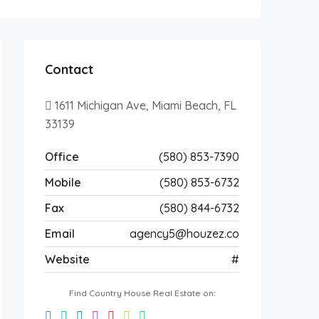
Contact
1611 Michigan Ave, Miami Beach, FL
33139
Office
(580) 853-7390
Mobile
(580) 853-6732
Fax
(580) 844-6732
Email
agency5@houzez.co
Website
#
Find Country House Real Estate on: