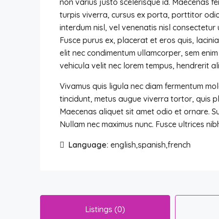
non varius justo scelerisque id. Maecenas f
turpis viverra, cursus ex porta, porttitor o
interdum nisl, vel venenatis nisl consectetur 
Fusce purus ex, placerat et eros quis, lacinia
elit nec condimentum ullamcorper, sem enim 
vehicula velit nec lorem tempus, hendrerit al
Vivamus quis ligula nec diam fermentum mole
tincidunt, metus augue viverra tortor, quis 
Maecenas aliquet sit amet odio et ornare. 
Nullam nec maximus nunc. Fusce ultrices nibh
Language:
english,spanish,french
Listings (0)