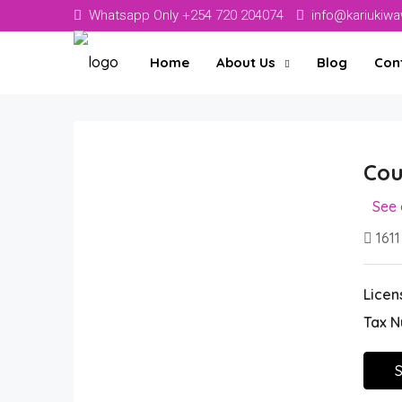
Whatsapp Only +254 720 204074
info@kariukiw
Home
About Us
Blog
Con
Cou
See 
1611
Licen
Tax 
S