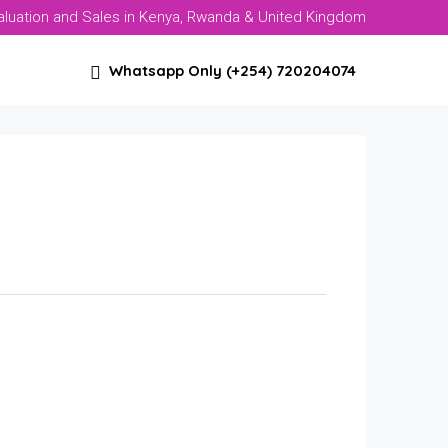
aluation and Sales in Kenya, Rwanda & United Kingdom
Whatsapp Only (+254) 720204074